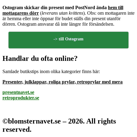
Ostogram skickar din present med PostNord ända
hem till
mottagarens dörr
(
leverans utan kvittens
). Obs: om mottagaren inte
är hemma eller inte öppnar för budet ställs din present utanför
dörren. Ostogram ansvarar då inte längre för försändelsen.
-> till Ostogram
Handlar du ofta online?
Samlade butikstips inom olika kategorier finns här:
Presenter, julklappar, roliga prylar, retroprylar med mera
presentnavet.se
retroprodukter.se
©blomsternavet.se – 2026. All rights
reserved.