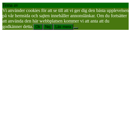
Tema av
Out the Box
Vi använder cookies för att se till att vi ger dig den bästa upplevelsen
på vår hemsida och sajten innehåller annonslänkar. Om du fortsätter
att använda den här webbplatsen kommer vi att anta att du
godkänner detta.
Ok
Nej
Läs mera