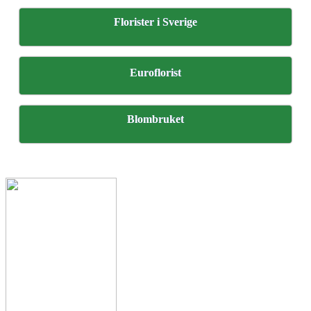
Florister i Sverige
Euroflorist
Blombruket