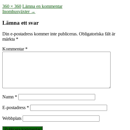
Full
360 × 360
Lämna en kommentar
storlek
Inläggsnavigering
Inomhusväxter
→
Lämna ett svar
Din e-postadress kommer inte publiceras.
Obligatoriska fält är
märkta
*
Kommentar
*
Namn
*
E-postadress
*
Webbplats