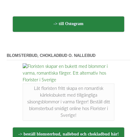
-> till Ostogram
BLOMSTERBUD, CHOKLADBUD O. NALLEBUD
Låt floristen fritt skapa en romantisk
kärleksbukett med tillgängliga
säsongsblommor i varma färger! Beställ ditt
blomsterbud smidigt online hos Florister i
Sverige!
-> beställ blomsterbud, nallebud och chokladbud här!