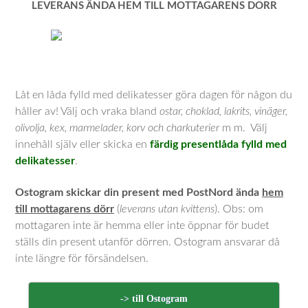
LEVERANS ÄNDA HEM TILL MOTTAGARENS DÖRR
Låt en låda fylld med delikatesser göra dagen för någon du
håller av! Välj och vraka bland
ostar, choklad, lakrits, vinäger,
olivolja, kex, marmelader, korv och charkuterier
m m. Välj
innehåll själv eller skicka en
färdig presentlåda fylld med
delikatesser
.
Ostogram skickar din present med PostNord ända
hem
till mottagarens dörr
(
leverans utan kvittens
). Obs: om
mottagaren inte är hemma eller inte öppnar för budet
ställs din present utanför dörren. Ostogram ansvarar då
inte längre för försändelsen.
-> till Ostogram