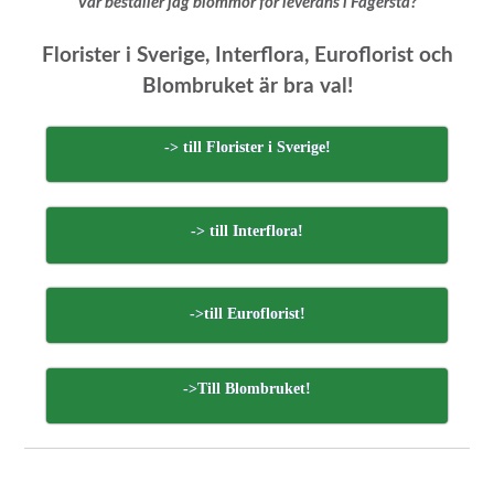
Var beställer jag blommor för leverans i Fagersta?
Florister i Sverige, Interflora, Euroflorist och
Blombruket är bra val!
-> till Florister i Sverige!
-> till Interflora!
->till Euroflorist!
->Till Blombruket!