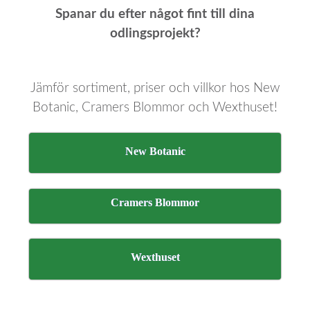
Spanar du efter något fint till dina
odlingsprojekt?
Jämför sortiment, priser och villkor hos New
Botanic, Cramers Blommor och Wexthuset!
New Botanic
Cramers Blommor
Wexthuset