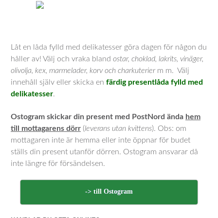
Låt en låda fylld med delikatesser göra dagen för någon du
håller av! Välj och vraka bland
ostar, choklad, lakrits, vinäger,
olivolja, kex, marmelader, korv och charkuterier
m m. Välj
innehåll själv eller skicka en
färdig presentlåda fylld med
delikatesser
.
Ostogram skickar din present med PostNord ända
hem
till mottagarens dörr
(
leverans utan kvittens
). Obs: om
mottagaren inte är hemma eller inte öppnar för budet
ställs din present utanför dörren. Ostogram ansvarar då
inte längre för försändelsen.
-> till Ostogram