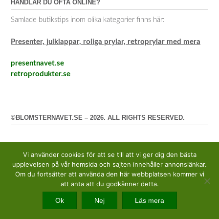
HANDLAR DU OFTA ONLINE?
Samlade butikstips inom olika kategorier finns här:
Presenter, julklappar, roliga prylar, retroprylar med mera
presentnavet.se
retroprodukter.se
©BLOMSTERNAVET.SE – 2026. ALL RIGHTS RESERVED.
Vi använder cookies för att se till att vi ger dig den bästa
upplevelsen på vår hemsida och sajten innehåller annonslänkar.
Om du fortsätter att använda den här webbplatsen kommer vi
att anta att du godkänner detta.
Ok
Nej
Läs mera
Tema av
Out the Box