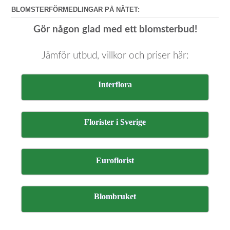
BLOMSTERFÖRMEDLINGAR PÅ NÄTET:
Gör någon glad med ett blomsterbud!
Jämför utbud, villkor och priser här:
Interflora
Florister i Sverige
Euroflorist
Blombruket