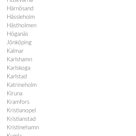
Huskvarna
Härnösand
Hässleholm
Hästholmen
Höganäs
Jönköping
Kalmar
Karlshamn
Karlskoga
Karlstad
Katrineholm
Kiruna
Kramfors
Kristianopel
Kristianstad
Kristinehamn