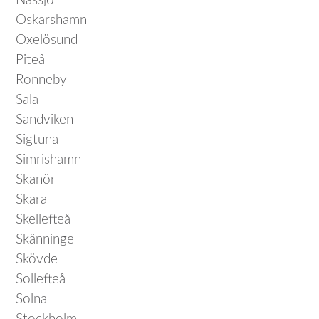
Nässjö
Oskarshamn
Oxelösund
Piteå
Ronneby
Sala
Sandviken
Sigtuna
Simrishamn
Skanör
Skara
Skellefteå
Skänninge
Skövde
Sollefteå
Solna