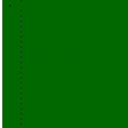
Blomsterbud till övriga orter i Sverige
Blombud utomlands
Skicka blommor till Australien
Skicka blommor till Belgien
Skicka blommor till Brasilien
Skicka blommor till Bulgarien
Skicka blommor till Chile
Skicka blommor till Cypern
Skicka blommor till Danmark
Skicka blommor till Egypten
Skicka blommor till Estland
Skicka blommor till Finland
Skicka blommor till Frankrike
Skicka blommor till Irland
Skicka blommor till Island
Skicka blommor till Italien
Skicka blommor till Japan
Skicka blommor till Kanada
Skicka blommor till Kina
Skicka blommor till Kroatien
Skicka blommor till Lettland
Skicka blommor till Litauen
Skicka blommor till Luxemburg
Skicka blommor till Malta
Skicka blommor till Mexiko