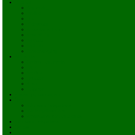
Tillfällen
Begravning
Bröllop
Dop
Födelsedag
Kondoleansblommor
Krya på dig
Nyfödda
Nytt jobb
Pensionsavgång
Blomsorter:
Gerbera och germini
Liljor
Nejlikor
Orkidéer
Rosor
Tulpaner
Presenttips, kampanjer m m.
Övrigt
Våra samarbetspartners
Vår integritetspolicy
Användarvillkor och cookies
Våra samarbetspartners
Om oss
FAQ