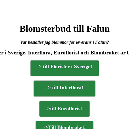
Blomsterbud till Falun
Var beställer jag blommor för leverans i Falun?
er i Sverige, Interflora, Euroflorist och Blombruket är 
-> till Florister i Sverige!
-> till Interflora!
->till Euroflorist!
->Till Blombruket!