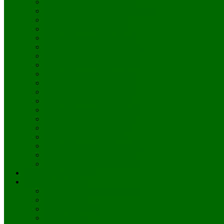
Skicka blommor till Monaco
Skicka blommor till Nederländerna
Skicka blommor till Norge
Skicka blommor till Polen
Skicka blommor till Portugal
Skicka blommor till Rumänien
Skicka blommor till Slovakien
Skicka blommor till Slovenien
Skicka blommor till Spanien
Skicka blommor till Thailand
Skicka blommor till Tjeckien
Skicka blommor till Turkiet
Skicka blommor till Tyskland
Skicka blommor till Ukraina
Skicka blommor till Ungern
Skicka blommor till USA
Skicka blommor till Venezuela
Skicka blommor till Vietnam
Skicka blommor till Österrike
Presentkort, sms-rosor
Trädgårdsprodukter
Blomsterlökar/blomsterknölar
Dahliaknölar
Trädgårdsredskap
Balkonglådor