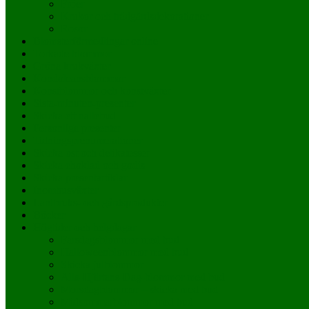
Fröer
Krukor och trädgårdsdekorationer
Rosor
Blomsterförmedlingar online
Torkade blommor
Gröna krukväxter
Kondoleansblommor
Konstblommor och konstväxter
Sista-minuten-presenter
Skicka ett nallebud
Personliga presenter
Tidningsprenumerationer
Skicka ost och delikatesser
Skicka choklad och godis
Skicka presentartiklar
Inomhusväxter
Lantbruks- och gårdsprodukter
Böcker
Högtider och helgdagar
Farsdagsblommor med bud
Halloweenblommor med bud
Skicka julblommor
Alla-Hjärtans-Dag-blommor med bud
Morsdagblommor – skicka med bud
Midsommarblommor med bud