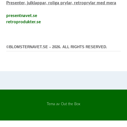
Presenter, julklappar, roliga prylar, retroprylar med mera
presentnavet.se
retroprodukter.se
©BLOMSTERNAVET.SE – 2026. ALL RIGHTS RESERVED.
Tema av
Out the Box