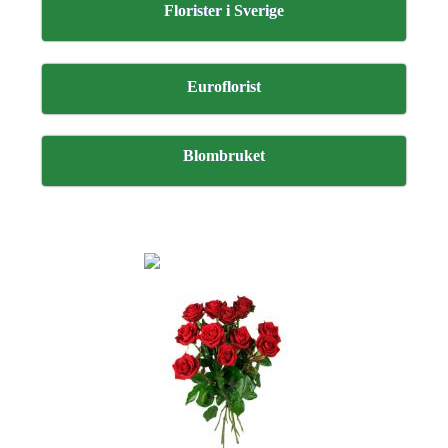
Florister i Sverige
Euroflorist
Blombruket