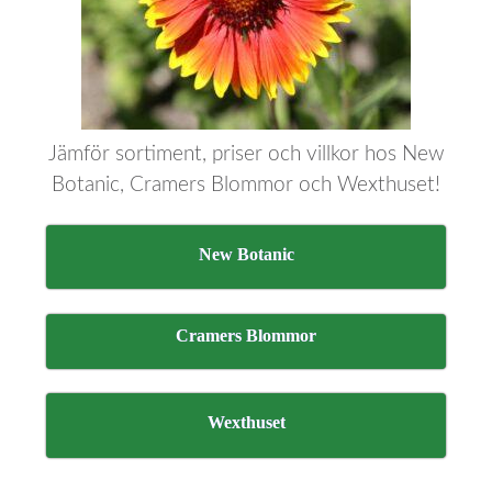
Jämför sortiment, priser och villkor hos New
Botanic, Cramers Blommor och Wexthuset!
New Botanic
Cramers Blommor
Wexthuset