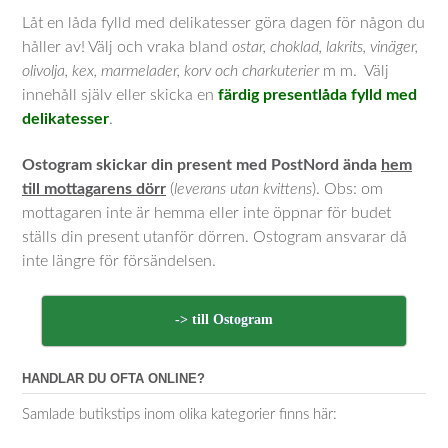
Låt en låda fylld med delikatesser göra dagen för någon du
håller av! Välj och vraka bland
ostar, choklad, lakrits, vinäger,
olivolja, kex, marmelader, korv och charkuterier
m m. Välj
innehåll själv eller skicka en
färdig presentlåda fylld med
delikatesser
.
Ostogram skickar din present med PostNord ända
hem
till mottagarens dörr
(
leverans utan kvittens
). Obs: om
mottagaren inte är hemma eller inte öppnar för budet
ställs din present utanför dörren. Ostogram ansvarar då
inte längre för försändelsen.
-> till Ostogram
HANDLAR DU OFTA ONLINE?
Samlade butikstips inom olika kategorier finns här: