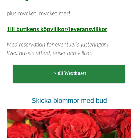
plus mycket, mycket mer!!
Till butikens köpvillkor/leveransvillkor
Med reservation för eventuella justeringar i
Wexthusets utbud, priser och villkor.
-> till Wexthuset
Skicka blommor med bud