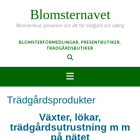
Hoppa
Blomsternavet
till
innehåll
Blomsterbud, presenter och allt för trädgård och odling
BLOMSTERFÖRMEDLINGAR, PRESENTBUTIKER,
TRÄDGÅRDSBUTIKER
Trädgårdsprodukter
Växter, lökar,
trädgårdsutrustning m m
på nätet