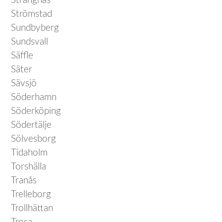
Strängnäs
Strömstad
Sundbyberg
Sundsvall
Säffle
Säter
Sävsjö
Söderhamn
Söderköping
Södertälje
Sölvesborg
Tidaholm
Torshälla
Tranås
Trelleborg
Trollhättan