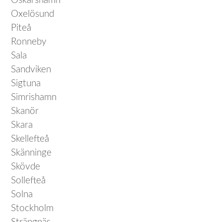
Oskarshamn
Oxelösund
Piteå
Ronneby
Sala
Sandviken
Sigtuna
Simrishamn
Skanör
Skara
Skellefteå
Skänninge
Skövde
Sollefteå
Solna
Stockholm