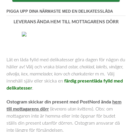
PIGGA UPP DINA NÄRMASTE MED EN DELIKATESSLÅDA
LEVERANS ÄNDA HEM TILL MOTTAGARENS DÖRR
Låt en låda fylld med delikatesser göra dagen för någon du
håller av! Välj och vraka bland
ostar, choklad, lakrits, vinäger,
olivolja, kex, marmelader, korv och charkuterier
m m. Välj
innehåll själv eller skicka en
färdig presentlåda fylld med
delikatesser
.
Ostogram skickar din present med PostNord ända
hem
till mottagarens dörr
(
leverans utan kvittens
). Obs: om
mottagaren inte är hemma eller inte öppnar för budet
ställs din present utanför dörren. Ostogram ansvarar då
inte längre för försändelsen.