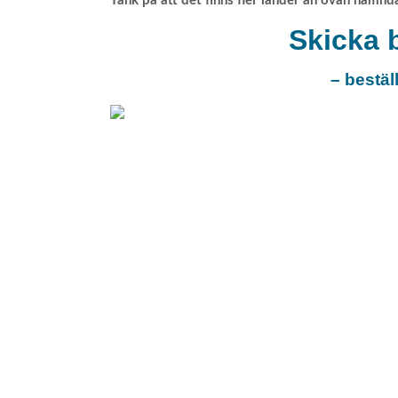
Tänk på att det finns fler länder än ovan nämnd
Skicka b
– bestäl