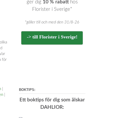
ger dig
10 % rabatt
hos
Florister i Sverige*
*gäller till och med den 31/8-26
-> till Florister i Sverige!
olika
ud
 Var
 för
n
|
BOKTIPS:
en
|
Ett boktips för dig som älskar
DAHLIOR: