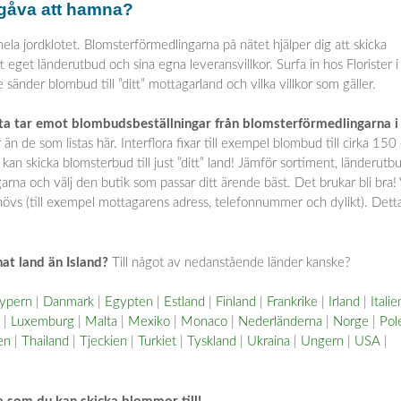
rgåva att hamna?
a jordklotet. Blomsterförmedlingarna på nätet hjälper dig att skicka
 eget länderutbud och sina egna leveransvillkor. Surfa in hos Florister i
e sänder blombud till ”ditt” mottagarland och vilka villkor som gäller.
fta tar emot blombudsbeställningar från blomsterförmedlingarna i
än de som listas här. Interflora fixar till exempel blombud till cirka 150 
u kan skicka blomsterbud till just ”ditt” land! Jämför sortiment, länderutb
rna och välj den butik som passar ditt ärende bäst. Det brukar bli bra!
ehövs (till exempel mottagarens adress, telefonnummer och dylikt). Detta
at land än Island?
Till något av nedanstående länder kanske?
ypern
|
Danmark
|
Egypten
|
Estland
|
Finland
|
Frankrike
|
Irland
|
Italie
|
Luxemburg
|
Malta
|
Mexiko
|
Monaco
|
Nederländerna
|
Norge
|
Pol
en
|
Thailand
|
Tjeckien
|
Turkiet
|
Tyskland
|
Ukraina
|
Ungern
|
USA
|