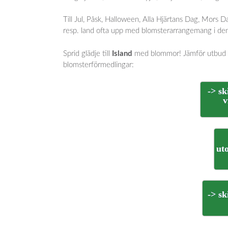
Till Jul, Påsk, Halloween, Alla Hjärtans Dag, Mors
resp. land ofta upp med blomsterarrangemang i den 
Sprid glädje till
Island
med blommor! Jämför utbud oc
blomsterförmedlingar:
-> s
v
ut
-> s