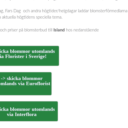
 Dag, Fars Dag och andra högtider/helgdagar laddar blomsterförmedlarna 
aktuella högtidens speciella tema.
h priser på blomsterbud till
Island
hos nedanstående
kicka blommor utomlands
ia Florister i Sverige!
-> skicka blommor
omlands via Euroflorist
kicka blommor utomlands
via Interflora