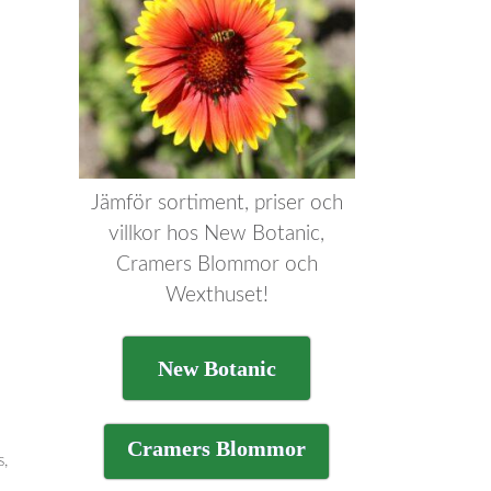
Jämför sortiment, priser och
villkor hos New Botanic,
Cramers Blommor och
Wexthuset!
New Botanic
Cramers Blommor
s,