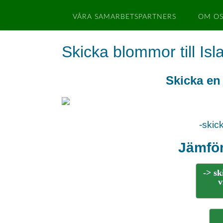
VÅRA SAMARBETSPARTNERS
OM OS
Skicka blommor till Isl
Skicka en 
-skic
Jämför
-> s
v