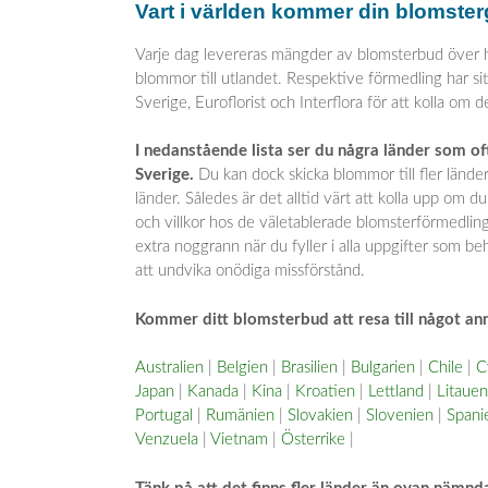
Vart i världen kommer din blomste
Varje dag levereras mängder av blomsterbud över hel
blommor till utlandet. Respektive förmedling har sitt
Sverige, Euroflorist och Interflora för att kolla om d
I nedanstående lista ser du några länder som o
Sverige.
Du kan dock skicka blommor till fler länder 
länder. Således är det alltid värt att kolla upp om d
och villkor hos de väletablerade blomsterförmedlinga
extra noggrann när du fyller i alla uppgifter som b
att undvika onödiga missförstånd.
Kommer ditt blomsterbud att resa till något ann
Australien
|
Belgien
|
Brasilien
|
Bulgarien
|
Chile
|
C
Japan
|
Kanada
|
Kina
|
Kroatien
|
Lettland
|
Litauen
Portugal
|
Rumänien
|
Slovakien
|
Slovenien
|
Spani
Venzuela
|
Vietnam
|
Österrike
|