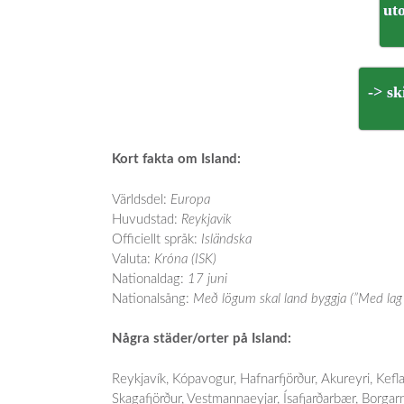
ut
-> s
Kort fakta om Island:
Världsdel:
Europa
Huvudstad:
Reykjavik
Officiellt språk:
Isländska
Valuta:
Króna (ISK)
Nationaldag:
17 juni
Nationalsång:
Með lögum skal land byggja (”Med lag 
Några städer/orter på Island:
Reykjavík, Kópavogur, Hafnarfjörður, Akureyri, Kefl
Skagafjörður, Vestmannaeyjar, Ísafjarðarbær, Borgar