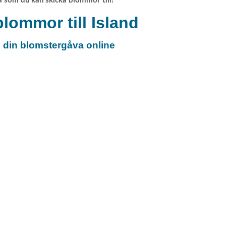
a som du kan skicka blommor till!
lommor till Island
l din blomstergåva online