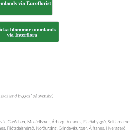
omlands via Euroflorist
kicka blommor utomlands
via Interflora
skall land byggas” på svenska)
avík, Garðabær, Mosfellsbær, Árborg, Akranes, Fjarðabyggð, Seltjarnarne
nes, Fljótsdalshérað, Norðurþing, Grindavíkurbær, Álftanes, Hveragerði