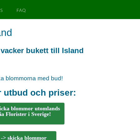
S
FAQ
and
vacker bukett till Island
ka blommorna med bud!
 utbud och priser:
kicka blommor utomlands
ia Florister i Sverige!
-> skicka blommor