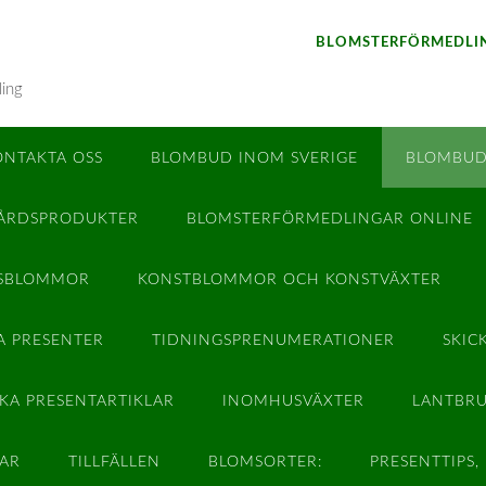
BLOMSTERFÖRMEDLIN
ling
ONTAKTA OSS
BLOMBUD INOM SVERIGE
BLOMBUD
ÅRDSPRODUKTER
BLOMSTERFÖRMEDLINGAR ONLINE
SBLOMMOR
KONSTBLOMMOR OCH KONSTVÄXTER
A PRESENTER
TIDNINGSPRENUMERATIONER
SKIC
CKA PRESENTARTIKLAR
INOMHUSVÄXTER
LANTBRU
AR
TILLFÄLLEN
BLOMSORTER:
PRESENTTIPS,