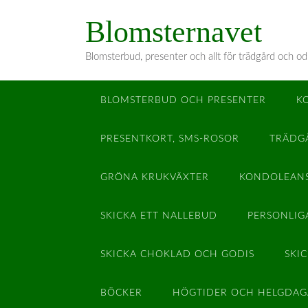
Hoppa
Blomsternavet
till
innehåll
Blomsterbud, presenter och allt för trädgård och od
BLOMSTERBUD OCH PRESENTER
K
PRESENTKORT, SMS-ROSOR
TRÄDG
GRÖNA KRUKVÄXTER
KONDOLEAN
SKICKA ETT NALLEBUD
PERSONLIG
SKICKA CHOKLAD OCH GODIS
SKI
BÖCKER
HÖGTIDER OCH HELGDAG