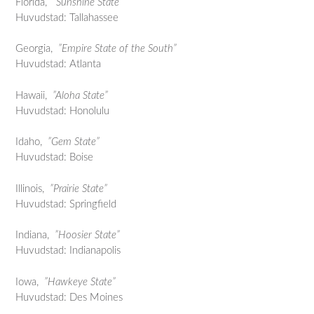
Florida,
”Sunshine State”
Huvudstad: Tallahassee
Georgia,
”Empire State of the South”
Huvudstad: Atlanta
Hawaii,
”Aloha State”
Huvudstad: Honolulu
Idaho,
”Gem State”
Huvudstad: Boise
Illinois,
”Prairie State”
Huvudstad: Springfield
Indiana,
”Hoosier State”
Huvudstad: Indianapolis
Iowa,
”Hawkeye State”
Huvudstad: Des Moines