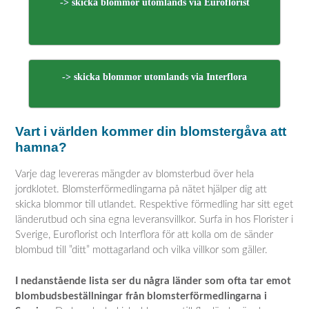
-> skicka blommor utomlands via Euroflorist
-> skicka blommor utomlands via Interflora
Vart i världen kommer din blomstergåva att
hamna?
Varje dag levereras mängder av blomsterbud över hela
jordklotet. Blomsterförmedlingarna på nätet hjälper dig att
skicka blommor till utlandet. Respektive förmedling har sitt eget
länderutbud och sina egna leveransvillkor. Surfa in hos Florister i
Sverige, Euroflorist och Interflora för att kolla om de sänder
blombud till ”ditt” mottagarland och vilka villkor som gäller.
I nedanstående lista ser du några länder som ofta tar emot
blombudsbeställningar från blomsterförmedlingarna i