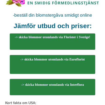
-beställ din blomstergåva smidigt online
Jämför utbud och priser:
-> skicka blommor utomlands via Florister i Sverige!
-> skicka blommor utomlands via Euroflorist
-> skicka blommor utomlands via Interflora
Kort fakta om USA: