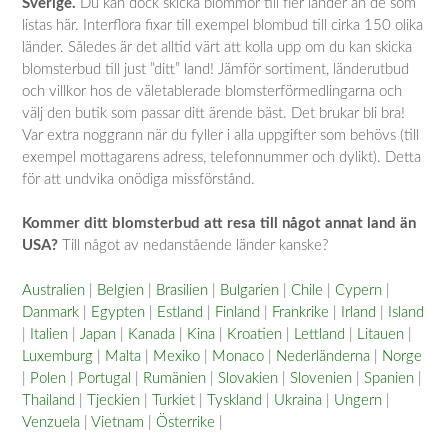
Sverige.
Du kan dock skicka blommor till fler länder än de som
listas här. Interflora fixar till exempel blombud till cirka 150 olika
länder. Således är det alltid värt att kolla upp om du kan skicka
blomsterbud till just ”ditt” land! Jämför sortiment, länderutbud
och villkor hos de väletablerade blomsterförmedlingarna och
välj den butik som passar ditt ärende bäst. Det brukar bli bra!
Var extra noggrann när du fyller i alla uppgifter som behövs (till
exempel mottagarens adress, telefonnummer och dylikt). Detta
för att undvika onödiga missförstånd.
Kommer ditt blomsterbud att resa till något annat land än
USA?
Till något av nedanstående länder kanske?
Australien
|
Belgien
|
Brasilien
|
Bulgarien
|
Chile
|
Cypern
|
Danmark
|
Egypten
|
Estland
|
Finland
|
Frankrike
|
Irland
|
Island
|
Italien
|
Japan
|
Kanada
|
Kina
|
Kroatien
|
Lettland
|
Litauen
|
Luxemburg
|
Malta
|
Mexiko
|
Monaco
|
Nederländerna
|
Norge
|
Polen
|
Portugal
|
Rumänien
|
Slovakien
|
Slovenien
|
Spanien
|
Thailand
|
Tjeckien
|
Turkiet
|
Tyskland
|
Ukraina
|
Ungern
|
Venzuela
|
Vietnam
|
Österrike
|