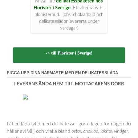
Missa inte
delikatesspaketen hos
Florister i Sverige
. Ett alternativ till
blomsterbud. (obs: chokladbud och
delikatesslådor levereras under
vardagar)
-> till Florister i Sverige!
PIGGA UPP DINA NÄRMASTE MED EN DELIKATESSLÅDA
LEVERANS ÄNDA HEM TILL MOTTAGARENS DÖRR
Låt en låda fylld med delikatesser göra dagen för någon du
håller av! Välj och vraka bland
ostar, choklad, lakrits, vinäger,