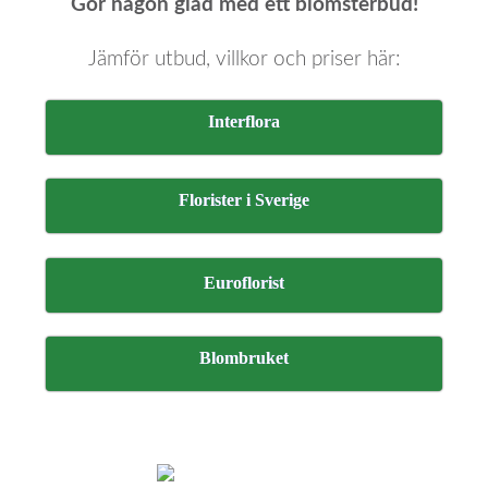
Gör någon glad med ett blomsterbud!
Jämför utbud, villkor och priser här:
Interflora
Florister i Sverige
Euroflorist
Blombruket