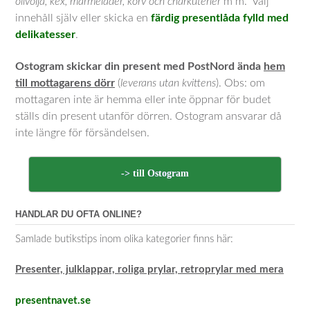
olivolja, kex, marmelader, korv och charkuterier
m m. Välj
innehåll själv eller skicka en
färdig presentlåda fylld med
delikatesser
.
Ostogram skickar din present med PostNord ända
hem
till mottagarens dörr
(
leverans utan kvittens
). Obs: om
mottagaren inte är hemma eller inte öppnar för budet
ställs din present utanför dörren. Ostogram ansvarar då
inte längre för försändelsen.
-> till Ostogram
HANDLAR DU OFTA ONLINE?
Samlade butikstips inom olika kategorier finns här:
Presenter, julklappar, roliga prylar, retroprylar med mera
presentnavet.se