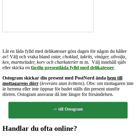
Låt en låda fylld med delikatesser göra dagen för någon du håller
av! Välj och vraka bland
ostar, choklad, lakrits, vinäger, olivolja,
kex, marmelader, korv och charkuterier
m m. Välj innehåll själv
eller skicka en
färdig presentlåda fylld med delikatesser
.
Ostogram skickar din present med PostNord ända
hem till
mottagarens dörr
(
leverans utan kvittens
). Obs: om mottagaren inte
är hemma eller inte öppnar för budet ställs din present utanför
dörren. Ostogram ansvarar då inte längre för försändelsen.
-> till Ostogram
Handlar du ofta online?