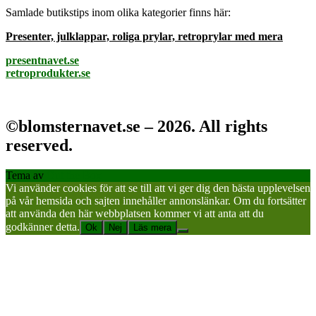
Samlade butikstips inom olika kategorier finns här:
Presenter, julklappar, roliga prylar, retroprylar med mera
presentnavet.se
retroprodukter.se
©blomsternavet.se – 2026. All rights
reserved.
Tema av
Out the Box
Vi använder cookies för att se till att vi ger dig den bästa upplevelsen
på vår hemsida och sajten innehåller annonslänkar. Om du fortsätter
att använda den här webbplatsen kommer vi att anta att du
godkänner detta.
Ok
Nej
Läs mera