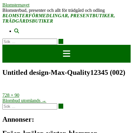
Hoppa
Blomsternavet
till
Blomsterbud, presenter och allt för trädgård och odling
innehåll
BLOMSTERFÖRMEDLINGAR, PRESENTBUTIKER,
TRÄDGÅRDSBUTIKER
Untitled design-Max-Quality12345 (002)
Full
728 × 90
storlek
Inläggsnavigering
Blombud utomlands
→
Annonser: