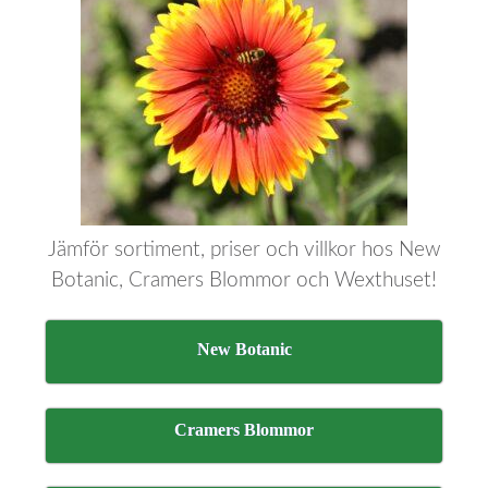
Jämför sortiment, priser och villkor hos New
Botanic, Cramers Blommor och Wexthuset!
New Botanic
Cramers Blommor