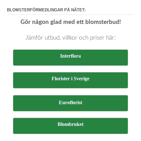
BLOMSTERFÖRMEDLINGAR PÅ NÄTET:
Gör någon glad med ett blomsterbud!
Jämför utbud, villkor och priser här:
Interflora
Florister i Sverige
Euroflorist
Blombruket