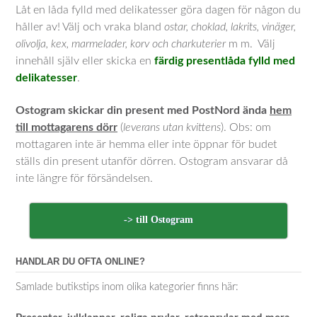
Låt en låda fylld med delikatesser göra dagen för någon du
håller av! Välj och vraka bland
ostar, choklad, lakrits, vinäger,
olivolja, kex, marmelader, korv och charkuterier
m m. Välj
innehåll själv eller skicka en
färdig presentlåda fylld med
delikatesser
.
Ostogram skickar din present med PostNord ända
hem
till mottagarens dörr
(
leverans utan kvittens
). Obs: om
mottagaren inte är hemma eller inte öppnar för budet
ställs din present utanför dörren. Ostogram ansvarar då
inte längre för försändelsen.
-> till Ostogram
HANDLAR DU OFTA ONLINE?
Samlade butikstips inom olika kategorier finns här: