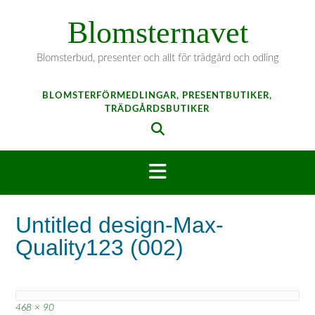
Hoppa
Blomsternavet
till
innehåll
Blomsterbud, presenter och allt för trädgård och odling
BLOMSTERFÖRMEDLINGAR, PRESENTBUTIKER,
TRÄDGÅRDSBUTIKER
Untitled design-Max-
Quality123 (002)
Full
468 × 90