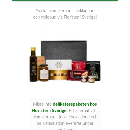
Skicka blomsterbud, chokladbud
och nallebud via Florister i Sverige!
Missa inte
delikatesspaketen hos
Florister i Sverige
. Ett alternativ till
blomsterbud. (obs: chokladbud och
delikatesslådor levereras under
vardagar)