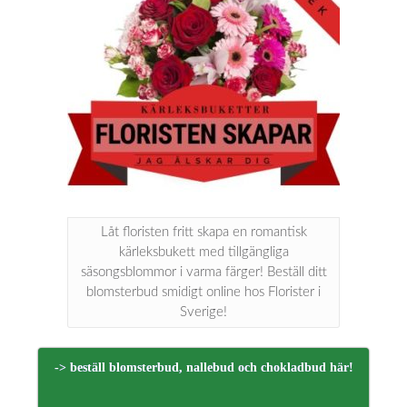
Låt floristen fritt skapa en romantisk
kärleksbukett med tillgängliga
säsongsblommor i varma färger! Beställ ditt
blomsterbud smidigt online hos Florister i
Sverige!
-> beställ blomsterbud, nallebud och chokladbud här!