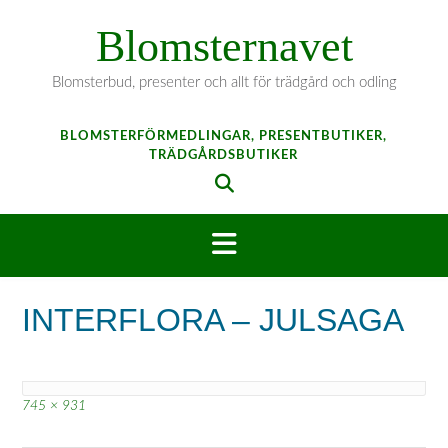
Hoppa
Blomsternavet
till
innehåll
Blomsterbud, presenter och allt för trädgård och odling
BLOMSTERFÖRMEDLINGAR, PRESENTBUTIKER,
TRÄDGÅRDSBUTIKER
INTERFLORA – JULSAGA
Full
745 × 931
storlek