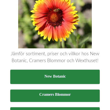
Jämför sortiment, priser och villkor hos New
Botanic, Cramers Blommor och Wexthuset!
New Botanic
Cramers Blommor