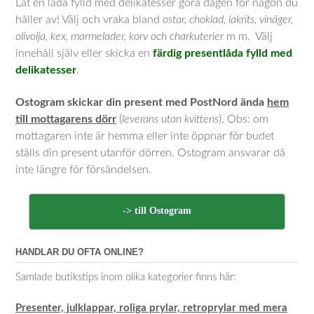
Låt en låda fylld med delikatesser göra dagen för någon du
håller av! Välj och vraka bland
ostar, choklad, lakrits, vinäger,
olivolja, kex, marmelader, korv och charkuterier
m m. Välj
innehåll själv eller skicka en
färdig presentlåda fylld med
delikatesser
.
Ostogram skickar din present med PostNord ända
hem
till mottagarens dörr
(
leverans utan kvittens
). Obs: om
mottagaren inte är hemma eller inte öppnar för budet
ställs din present utanför dörren. Ostogram ansvarar då
inte längre för försändelsen.
-> till Ostogram
HANDLAR DU OFTA ONLINE?
Samlade butikstips inom olika kategorier finns här:
Presenter, julklappar, roliga prylar, retroprylar med mera