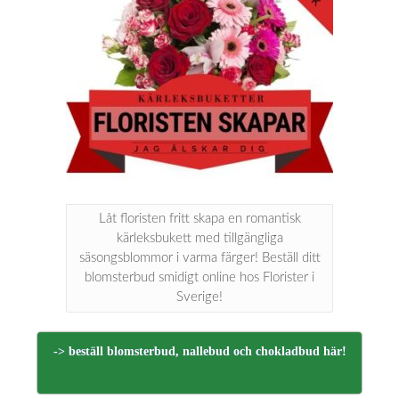
Låt floristen fritt skapa en romantisk
kärleksbukett med tillgängliga
säsongsblommor i varma färger! Beställ ditt
blomsterbud smidigt online hos Florister i
Sverige!
-> beställ blomsterbud, nallebud och chokladbud här!