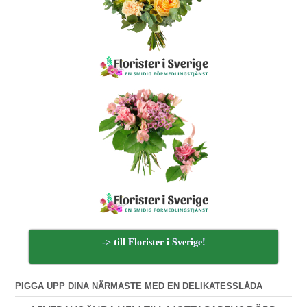
-> till Florister i Sverige!
PIGGA UPP DINA NÄRMASTE MED EN DELIKATESSLÅDA