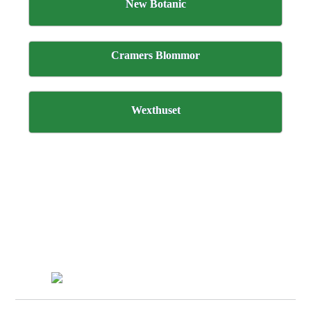
New Botanic
Cramers Blommor
Wexthuset