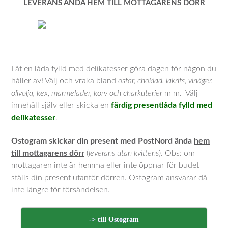
LEVERANS ÄNDA HEM TILL MOTTAGARENS DÖRR
Låt en låda fylld med delikatesser göra dagen för någon du
håller av! Välj och vraka bland
ostar, choklad, lakrits, vinäger,
olivolja, kex, marmelader, korv och charkuterier
m m. Välj
innehåll själv eller skicka en
färdig presentlåda fylld med
delikatesser
.
Ostogram skickar din present med PostNord ända
hem
till mottagarens dörr
(
leverans utan kvittens
). Obs: om
mottagaren inte är hemma eller inte öppnar för budet
ställs din present utanför dörren. Ostogram ansvarar då
inte längre för försändelsen.
-> till Ostogram