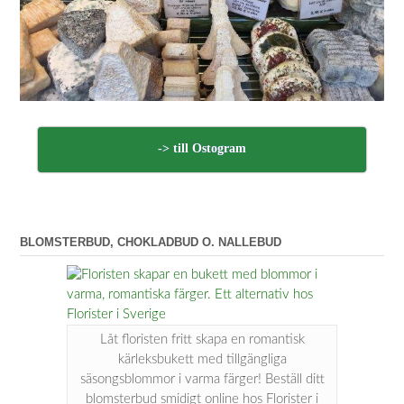
-> till Ostogram
BLOMSTERBUD, CHOKLADBUD O. NALLEBUD
Låt floristen fritt skapa en romantisk
kärleksbukett med tillgängliga
säsongsblommor i varma färger! Beställ ditt
blomsterbud smidigt online hos Florister i