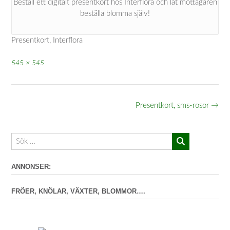
Beställ ett digitalt presentkort hos Interflora och låt mottagaren
beställa blomma själv!
Presentkort, Interflora
Full
545 × 545
storlek
Inläggsnavigering
Presentkort, sms-rosor
→
ANNONSER:
FRÖER, KNÖLAR, VÄXTER, BLOMMOR….