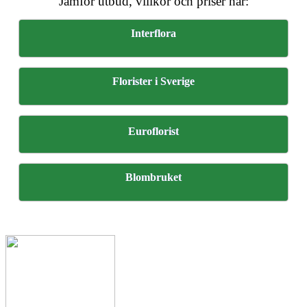
Jämför utbud, villkor och priser här:
Interflora
Florister i Sverige
Euroflorist
Blombruket