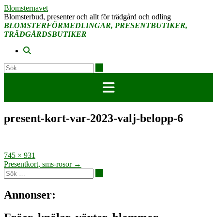
Hoppa
Blomsternavet
till
Blomsterbud, presenter och allt för trädgård och odling
innehåll
BLOMSTERFÖRMEDLINGAR, PRESENTBUTIKER,
TRÄDGÅRDSBUTIKER
present-kort-var-2023-valj-belopp-6
Full
745 × 931
storlek
Inläggsnavigering
Presentkort, sms-rosor
→
Annonser: