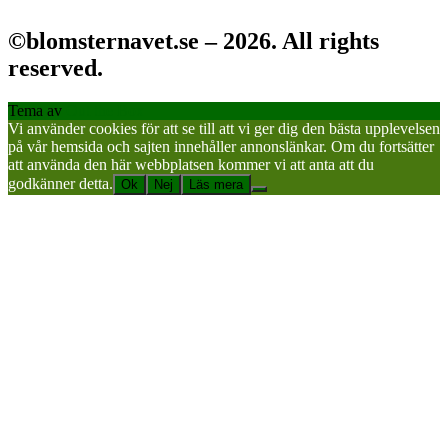
©blomsternavet.se – 2026. All rights
reserved.
Tema av
Out the Box
Vi använder cookies för att se till att vi ger dig den bästa upplevelsen
på vår hemsida och sajten innehåller annonslänkar. Om du fortsätter
att använda den här webbplatsen kommer vi att anta att du
godkänner detta.
Ok
Nej
Läs mera