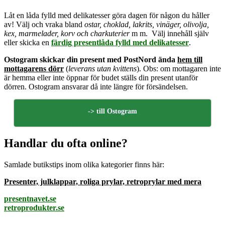
Låt en låda fylld med delikatesser göra dagen för någon du håller
av! Välj och vraka bland
ostar, choklad, lakrits, vinäger, olivolja,
kex, marmelader, korv och charkuterier
m m. Välj innehåll själv
eller skicka en
färdig presentlåda fylld med delikatesser
.
Ostogram skickar din present med PostNord ända
hem till
mottagarens dörr
(
leverans utan kvittens
). Obs: om mottagaren inte
är hemma eller inte öppnar för budet ställs din present utanför
dörren. Ostogram ansvarar då inte längre för försändelsen.
-> till Ostogram
Handlar du ofta online?
Samlade butikstips inom olika kategorier finns här:
Presenter, julklappar, roliga prylar, retroprylar med mera
presentnavet.se
retroprodukter.se