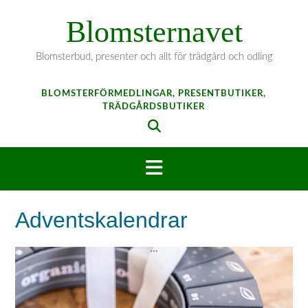
Hoppa
Blomsternavet
till
innehåll
Blomsterbud, presenter och allt för trädgård och odling
BLOMSTERFÖRMEDLINGAR, PRESENTBUTIKER,
TRÄDGÅRDSBUTIKER
Adventskalendrar