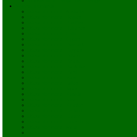
Blomsterbud till övriga orter i Sverige
Blombud utomlands
Skicka blommor till Australien
Skicka blommor till Belgien
Skicka blommor till Brasilien
Skicka blommor till Bulgarien
Skicka blommor till Chile
Skicka blommor till Cypern
Skicka blommor till Danmark
Skicka blommor till Egypten
Skicka blommor till Estland
Skicka blommor till Finland
Skicka blommor till Frankrike
Skicka blommor till Irland
Skicka blommor till Island
Skicka blommor till Italien
Skicka blommor till Japan
Skicka blommor till Kanada
Skicka blommor till Kina
Skicka blommor till Kroatien
Skicka blommor till Lettland
Skicka blommor till Litauen
Skicka blommor till Luxemburg
Skicka blommor till Malta
Skicka blommor till Mexiko