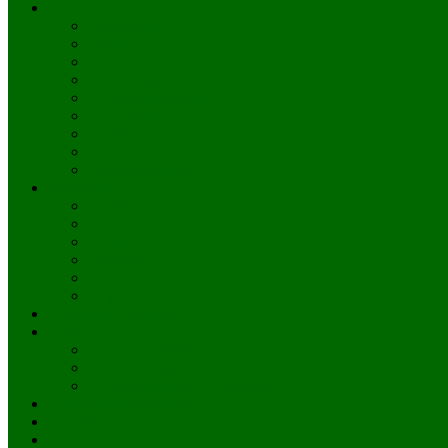
Tillfällen
Begravning
Bröllop
Dop
Födelsedag
Kondoleansblommor
Krya på dig
Nyfödda
Nytt jobb
Pensionsavgång
Blomsorter:
Gerbera och germini
Liljor
Nejlikor
Orkidéer
Rosor
Tulpaner
Presenttips, kampanjer m m.
Övrigt
Våra samarbetspartners
Vår integritetspolicy
Användarvillkor och cookies
Våra samarbetspartners
Om oss
FAQ