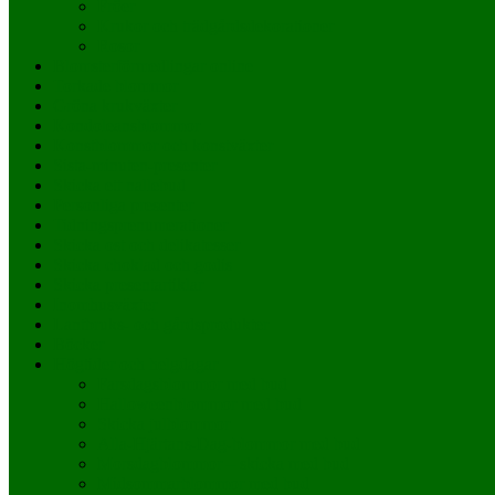
Fröer
Krukor och trädgårdsdekorationer
Rosor
Blomsterförmedlingar online
Torkade blommor
Gröna krukväxter
Kondoleansblommor
Konstblommor och konstväxter
Sista-minuten-presenter
Skicka ett nallebud
Personliga presenter
Tidningsprenumerationer
Skicka ost och delikatesser
Skicka choklad och godis
Skicka presentartiklar
Inomhusväxter
Lantbruks- och gårdsprodukter
Böcker
Högtider och helgdagar
Farsdagsblommor med bud
Halloweenblommor med bud
Skicka julblommor
Alla-Hjärtans-Dag-blommor med bud
Morsdagblommor – skicka med bud
Midsommarblommor med bud