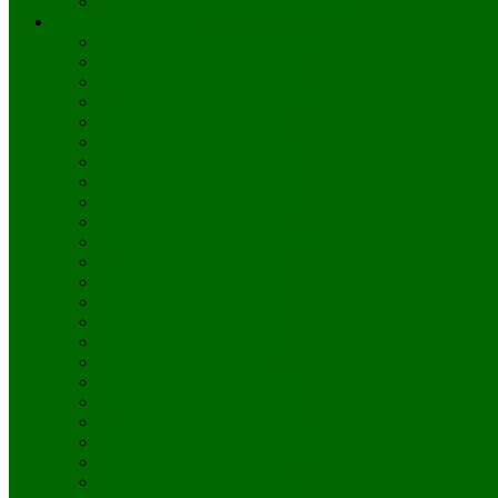
Blomsterbud till övriga orter i Sverige
Blombud utomlands
Skicka blommor till Australien
Skicka blommor till Belgien
Skicka blommor till Brasilien
Skicka blommor till Bulgarien
Skicka blommor till Chile
Skicka blommor till Cypern
Skicka blommor till Danmark
Skicka blommor till Egypten
Skicka blommor till Estland
Skicka blommor till Finland
Skicka blommor till Frankrike
Skicka blommor till Irland
Skicka blommor till Island
Skicka blommor till Italien
Skicka blommor till Japan
Skicka blommor till Kanada
Skicka blommor till Kina
Skicka blommor till Kroatien
Skicka blommor till Lettland
Skicka blommor till Litauen
Skicka blommor till Luxemburg
Skicka blommor till Malta
Skicka blommor till Mexiko