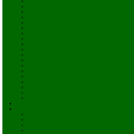
Skicka blommor till Monaco
Skicka blommor till Nederländerna
Skicka blommor till Norge
Skicka blommor till Polen
Skicka blommor till Portugal
Skicka blommor till Rumänien
Skicka blommor till Slovakien
Skicka blommor till Slovenien
Skicka blommor till Spanien
Skicka blommor till Thailand
Skicka blommor till Tjeckien
Skicka blommor till Turkiet
Skicka blommor till Tyskland
Skicka blommor till Ukraina
Skicka blommor till Ungern
Skicka blommor till USA
Skicka blommor till Venezuela
Skicka blommor till Vietnam
Skicka blommor till Österrike
Presentkort, sms-rosor
Trädgårdsprodukter
Blomsterlökar/blomsterknölar
Dahliaknölar
Trädgårdsredskap
Balkonglådor