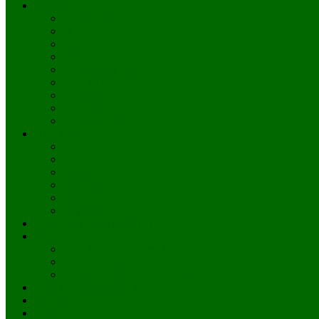
Tillfällen
Begravning
Bröllop
Dop
Födelsedag
Kondoleansblommor
Krya på dig
Nyfödda
Nytt jobb
Pensionsavgång
Blomsorter:
Gerbera och germini
Liljor
Nejlikor
Orkidéer
Rosor
Tulpaner
Presenttips, kampanjer m m.
Övrigt
Våra samarbetspartners
Vår integritetspolicy
Användarvillkor och cookies
Våra samarbetspartners
Om oss
FAQ