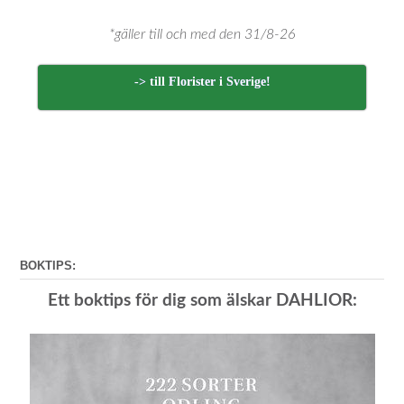
*gäller till och med den 31/8-26
-> till Florister i Sverige!
BOKTIPS:
Ett boktips för dig som älskar DAHLIOR: