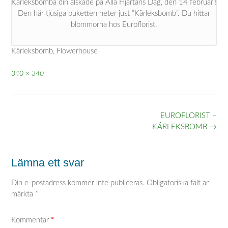
Kärleksbomba din älskade på Alla Hjärtans Dag, den 14 februari!
Den här tjusiga buketten heter just ”Kärleksbomb”. Du hittar
blommorna hos Euroflorist.
Kärleksbomb, Flowerhouse
Full
340 × 340
storlek
Inläggsnavigering
EUROFLORIST –
KÄRLEKSBOMB
→
Lämna ett svar
Din e-postadress kommer inte publiceras.
Obligatoriska fält är
märkta
*
Kommentar
*