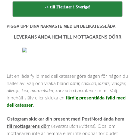
-> till Florister i Sverige!
PIGGA UPP DINA NÄRMASTE MED EN DELIKATESSLÅDA
LEVERANS ÄNDA HEM TILL MOTTAGARENS DÖRR
Låt en låda fylld med delikatesser göra dagen för någon du
håller av! Välj och vraka bland
ostar, choklad, lakrits, vinäger,
olivolja, kex, marmelader, korv och charkuterier
m m. Välj
innehåll själv eller skicka en
färdig presentlåda fylld med
delikatesser
.
Ostogram skickar din present med PostNord ända
hem
till mottagarens dörr
(
leverans utan kvittens
). Obs: om
mottagaren inte är hemma eller inte öppnar för budet