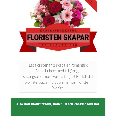
Låt floristen fritt skapa en romantisk
kärleksbukett med tillgängliga
säsongsblommor i varma färger! Beställ ditt
blomsterbud smidigt online hos Florister i
Sverige!
-> beställ blomsterbud, nallebud och chokladbud här!