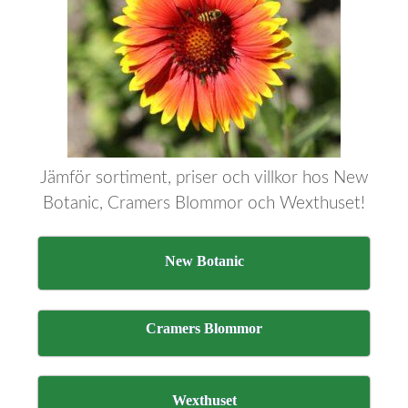
Jämför sortiment, priser och villkor hos New
Botanic, Cramers Blommor och Wexthuset!
New Botanic
Cramers Blommor
Wexthuset