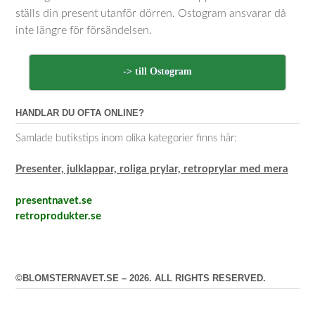
ställs din present utanför dörren. Ostogram ansvarar då
inte längre för försändelsen.
-> till Ostogram
HANDLAR DU OFTA ONLINE?
Samlade butikstips inom olika kategorier finns här:
Presenter, julklappar, roliga prylar, retroprylar med mera
presentnavet.se
retroprodukter.se
©BLOMSTERNAVET.SE – 2026. ALL RIGHTS RESERVED.