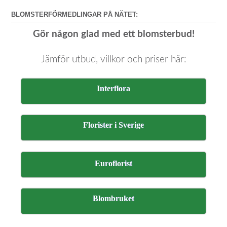
BLOMSTERFÖRMEDLINGAR PÅ NÄTET:
Gör någon glad med ett blomsterbud!
Jämför utbud, villkor och priser här:
Interflora
Florister i Sverige
Euroflorist
Blombruket