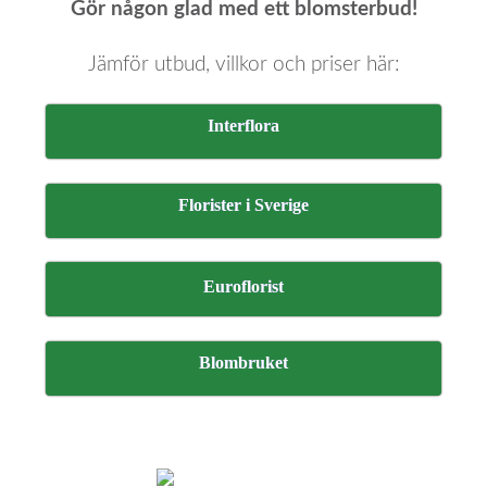
Gör någon glad med ett blomsterbud!
Jämför utbud, villkor och priser här:
Interflora
Florister i Sverige
Euroflorist
Blombruket