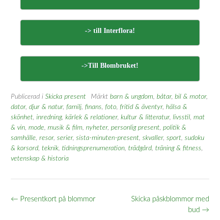
-> till Interflora!
->Till Blombruket!
Publicerad i
Skicka present
Märkt
barn & ungdom
,
båtar
,
bil & motor
,
dator
,
djur & natur
,
familj
,
finans
,
foto
,
fritid & äventyr
,
hälsa &
skönhet
,
inredning
,
kärlek & relationer
,
kultur & litteratur
,
livsstil
,
mat
& vin
,
mode
,
musik & film
,
nyheter
,
personlig present
,
politik &
samhälle
,
resor
,
serier
,
sista-minuten-present
,
skvaller
,
sport
,
sudoku
& korsord
,
teknik
,
tidningsprenumeration
,
trädgård
,
träning & fitness
,
vetenskap & historia
Inläggsnavigering
←
Presentkort på blommor
Skicka påskblommor med
bud
→