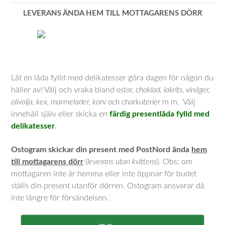
LEVERANS ÄNDA HEM TILL MOTTAGARENS DÖRR
Låt en låda fylld med delikatesser göra dagen för någon du
håller av! Välj och vraka bland
ostar, choklad, lakrits, vinäger,
olivolja, kex, marmelader, korv och charkuterier
m m. Välj
innehåll själv eller skicka en
färdig presentlåda fylld med
delikatesser
.
Ostogram skickar din present med PostNord ända
hem
till mottagarens dörr
(
leverans utan kvittens
). Obs: om
mottagaren inte är hemma eller inte öppnar för budet
ställs din present utanför dörren. Ostogram ansvarar då
inte längre för försändelsen.