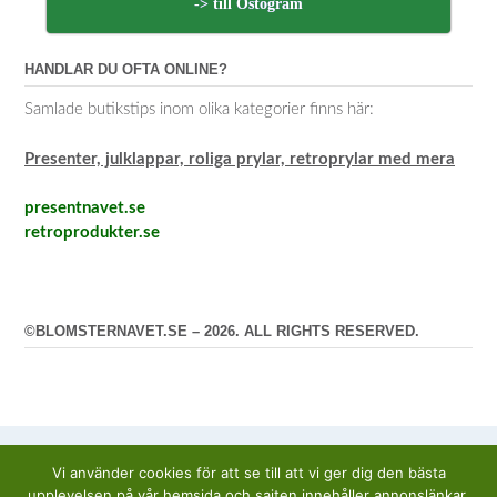
-> till Ostogram
HANDLAR DU OFTA ONLINE?
Samlade butikstips inom olika kategorier finns här:
Presenter, julklappar, roliga prylar, retroprylar med mera
presentnavet.se
retroprodukter.se
©BLOMSTERNAVET.SE – 2026. ALL RIGHTS RESERVED.
Vi använder cookies för att se till att vi ger dig den bästa
upplevelsen på vår hemsida och sajten innehåller annonslänkar.