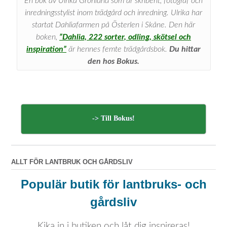
En bok av Ulrika Grönlund som är skribent, fotograf och
inredningsstylist inom trädgård och inredning. Ulrika har
startat Dahliafarmen på Österlen i Skåne. Den här
boken,
”Dahlia, 222 sorter, odling, skötsel och
inspiration”
är hennes femte trädgårdsbok.
Du hittar
den hos Bokus.
-> Till Bokus!
ALLT FÖR LANTBRUK OCH GÅRDSLIV
Populär butik för lantbruks- och
gårdsliv
Kika in i butiken och låt dig inspireras!