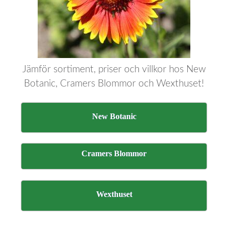
Jämför sortiment, priser och villkor hos New
Botanic, Cramers Blommor och Wexthuset!
New Botanic
Cramers Blommor
Wexthuset