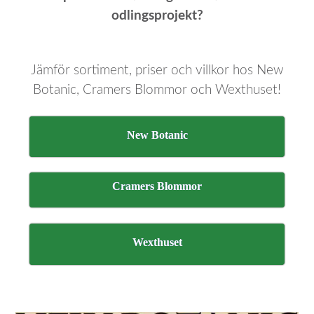
odlingsprojekt?
Jämför sortiment, priser och villkor hos New
Botanic, Cramers Blommor och Wexthuset!
New Botanic
Cramers Blommor
Wexthuset