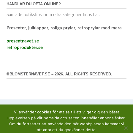
HANDLAR DU OFTA ONLINE?
Samlade butikstips inom olika kategorier finns här:
Presenter, julklappar, roliga prylar, retroprylar med mera
presentnavet.se
retroprodukter.se
©BLOMSTERNAVET.SE – 2026. ALL RIGHTS RESERVED.
Vi använder cookies för att se till att vi ger dig den bästa
upplevelsen på vår hemsida och sajten innehåller annonslänkar.
Om du fortsätter att använda den här webbplatsen kommer vi
att anta att du godkänner detta.