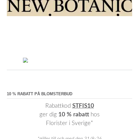
10 % RABATT PÅ BLOMSTERBUD
Rabattkod
STFIS10
ger dig
10 % rabatt
hos
Florister i Sverige*
*gäller till och med den 31/8-26