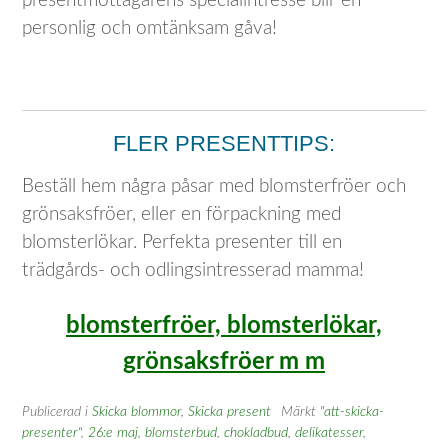
presentmottagarens specialintresse blir en
personlig och omtänksam gåva!
FLER PRESENTTIPS:
Beställ hem några påsar med blomsterfröer och
grönsaksfröer, eller en förpackning med
blomsterlökar. Perfekta presenter till en
trädgårds- och odlingsintresserad mamma!
blomsterfröer, blomsterlökar,
grönsaksfröer m m
Publicerad i
Skicka blommor
,
Skicka present
Märkt
"att-skicka-
presenter"
,
26:e maj
,
blomsterbud
,
chokladbud
,
delikatesser
,