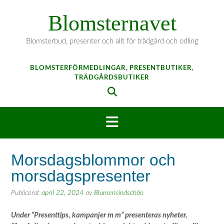
Hoppa
Blomsternavet
till
innehåll
Blomsterbud, presenter och allt för trädgård och odling
BLOMSTERFÖRMEDLINGAR, PRESENTBUTIKER,
TRÄDGÅRDSBUTIKER
Morsdagsblommor och
morsdagspresenter
Publicerat
april 22, 2024
av
Blumensindschön
Under “Presenttips, kampanjer m m” presenteras nyheter,