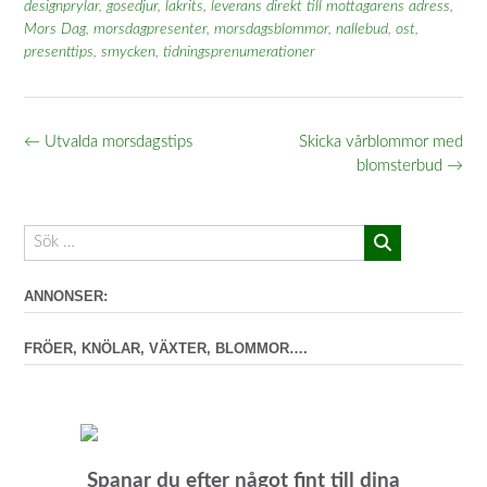
designprylar
,
gosedjur
,
lakrits
,
leverans direkt till mottagarens adress
,
Mors Dag
,
morsdagpresenter
,
morsdagsblommor
,
nallebud
,
ost
,
presenttips
,
smycken
,
tidningsprenumerationer
Inläggsnavigering
←
Utvalda morsdagstips
Skicka vårblommor med
blomsterbud
→
ANNONSER:
FRÖER, KNÖLAR, VÄXTER, BLOMMOR….
Spanar du efter något fint till dina