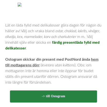
Låt en låda fylld med delikatesser göra dagen för någon du
håller av! Välj och vraka bland
ostar, choklad, lakrits, vinäger,
olivolja, kex, marmelader, korv och charkuterier
m m. Välj
innehåll själv eller skicka en
färdig presentlåda fylld med
delikatesser
.
Ostogram skickar din present med PostNord ända
hem
till mottagarens dörr
(
leverans utan kvittens
). Obs: om
mottagaren inte är hemma eller inte öppnar för budet
ställs din present utanför dörren. Ostogram ansvarar då
inte längre för försändelsen.
-> till Ostogram