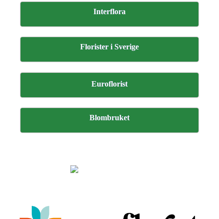
Interflora
Florister i Sverige
Euroflorist
Blombruket