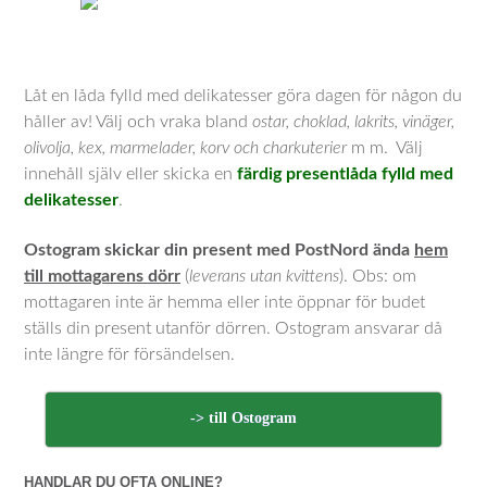
Låt en låda fylld med delikatesser göra dagen för någon du
håller av! Välj och vraka bland
ostar, choklad, lakrits, vinäger,
olivolja, kex, marmelader, korv och charkuterier
m m. Välj
innehåll själv eller skicka en
färdig presentlåda fylld med
delikatesser
.
Ostogram skickar din present med PostNord ända
hem
till mottagarens dörr
(
leverans utan kvittens
). Obs: om
mottagaren inte är hemma eller inte öppnar för budet
ställs din present utanför dörren. Ostogram ansvarar då
inte längre för försändelsen.
-> till Ostogram
HANDLAR DU OFTA ONLINE?