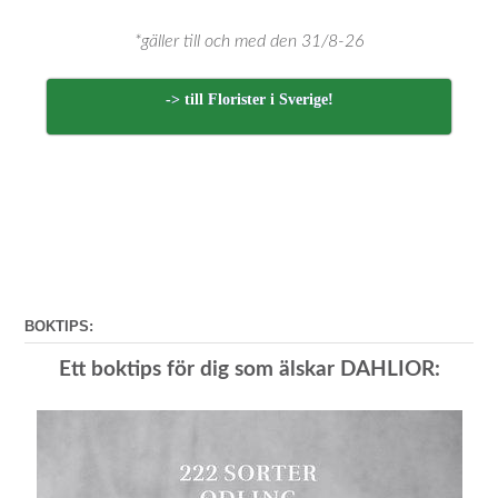
*gäller till och med den 31/8-26
-> till Florister i Sverige!
BOKTIPS:
Ett boktips för dig som älskar DAHLIOR: