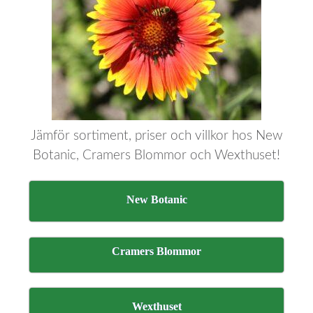
Jämför sortiment, priser och villkor hos New
Botanic, Cramers Blommor och Wexthuset!
New Botanic
Cramers Blommor
Wexthuset