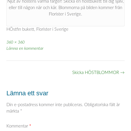
Njut av höstens varma färger! Skicka en höstbukett till dig själv,
eller till någon när och kär. Blommorna på bilden kommer från
Florister i Sverige.
HÖstfin bukett, Florister i Sverige
Full
360 × 360
storlek
Lämna en kommentar
Inläggsnavigering
Skicka HÖSTBLOMMOR
→
Lämna ett svar
Din e-postadress kommer inte publiceras.
Obligatoriska fält är
märkta
*
Kommentar
*