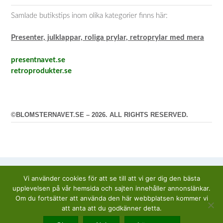
Samlade butikstips inom olika kategorier finns här:
Presenter, julklappar, roliga prylar, retroprylar med mera
presentnavet.se
retroprodukter.se
©BLOMSTERNAVET.SE – 2026. ALL RIGHTS RESERVED.
Vi använder cookies för att se till att vi ger dig den bästa
upplevelsen på vår hemsida och sajten innehåller annonslänkar.
Om du fortsätter att använda den här webbplatsen kommer vi
att anta att du godkänner detta.
Tema av
Out the Box