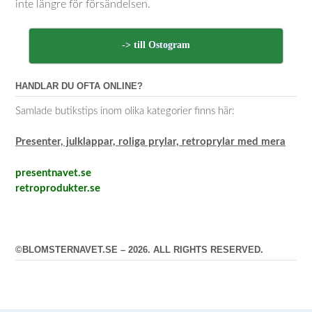
inte längre för försändelsen.
-> till Ostogram
HANDLAR DU OFTA ONLINE?
Samlade butikstips inom olika kategorier finns här:
Presenter, julklappar, roliga prylar, retroprylar med mera
presentnavet.se
retroprodukter.se
©BLOMSTERNAVET.SE – 2026. ALL RIGHTS RESERVED.