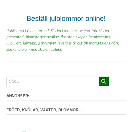
Beställ julblommor online!
Publicerad i
Blomsterbud
,
Skicka blommor
Märkt
"att-skicka-
presenter"
,
blomsterförmedling
,
floristen skapar
,
hemleverans
,
julbukett
,
julgrupp
,
julhälsning
,
leverans direkt till mottagarens dörr
,
skicka julblommor
,
skicka julklapp
ANNONSER:
FRÖER, KNÖLAR, VÄXTER, BLOMMOR….