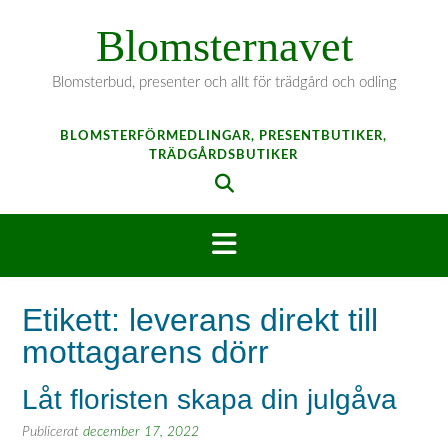
Hoppa
Blomsternavet
till
innehåll
Blomsterbud, presenter och allt för trädgård och odling
BLOMSTERFÖRMEDLINGAR, PRESENTBUTIKER,
TRÄDGÅRDSBUTIKER
Etikett:
leverans direkt till
mottagarens dörr
Låt floristen skapa din julgåva
Publicerat
december 17, 2022