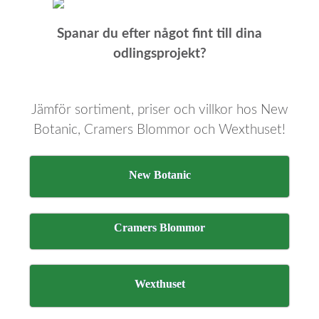
Spanar du efter något fint till dina
odlingsprojekt?
Jämför sortiment, priser och villkor hos New
Botanic, Cramers Blommor och Wexthuset!
New Botanic
Cramers Blommor
Wexthuset