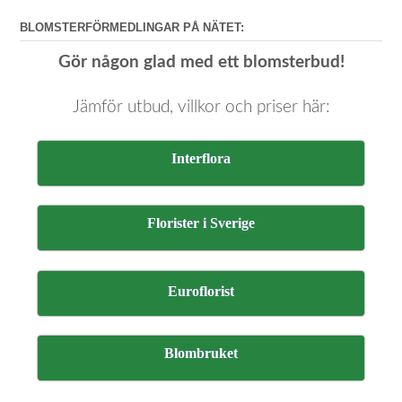
BLOMSTERFÖRMEDLINGAR PÅ NÄTET:
Gör någon glad med ett blomsterbud!
Jämför utbud, villkor och priser här:
Interflora
Florister i Sverige
Euroflorist
Blombruket