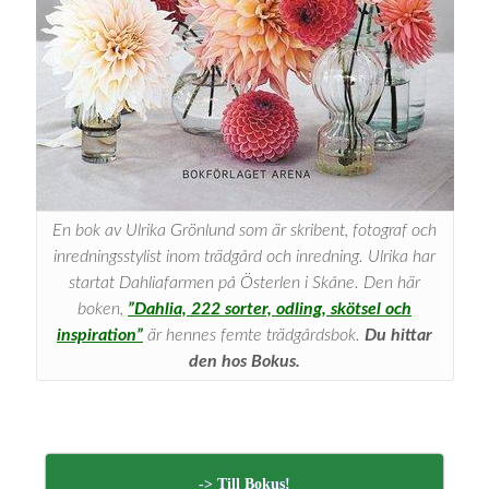
En bok av Ulrika Grönlund som är skribent, fotograf och
inredningsstylist inom trädgård och inredning. Ulrika har
startat Dahliafarmen på Österlen i Skåne. Den här
boken,
”Dahlia, 222 sorter, odling, skötsel och
inspiration”
är hennes femte trädgårdsbok.
Du hittar
den hos Bokus.
-> Till Bokus!