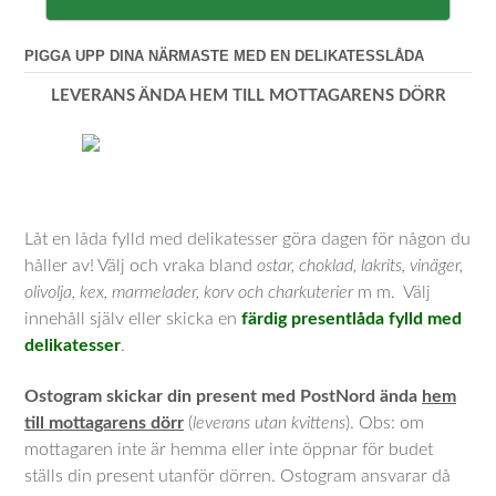
PIGGA UPP DINA NÄRMASTE MED EN DELIKATESSLÅDA
LEVERANS ÄNDA HEM TILL MOTTAGARENS DÖRR
Låt en låda fylld med delikatesser göra dagen för någon du
håller av! Välj och vraka bland
ostar, choklad, lakrits, vinäger,
olivolja, kex, marmelader, korv och charkuterier
m m. Välj
innehåll själv eller skicka en
färdig presentlåda fylld med
delikatesser
.
Ostogram skickar din present med PostNord ända
hem
till mottagarens dörr
(
leverans utan kvittens
). Obs: om
mottagaren inte är hemma eller inte öppnar för budet
ställs din present utanför dörren. Ostogram ansvarar då