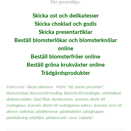
Fler presenttips:
Skicka ost och delikatesser
Skicka choklad och godis
Skicka presentartiklar
Beställ blomsterlökar och blomsterknölar
online
Beställ blomsterfröer online
Beställ gröna krukväxter online
Trädgårdsprodukter
Publicerad i
Skicka blommor
Märkt
"att-skicka-presenter"
,
blomsterbud
,
blomsterförmedling
,
blomsterförmedlingar
,
chokladbud
,
delikatesslådor
,
Glad Påsk
,
hemleverans
,
leverans direkt till
mottagaren
,
leverans direkt till mottagarens adress
,
leverans hem till
dörren
,
nallebud
,
påskblommor
,
påskbuketter
,
påskgrupper
,
påskhälsning
,
påskliljor
,
påskpresent
,
rosor
,
tulpaner