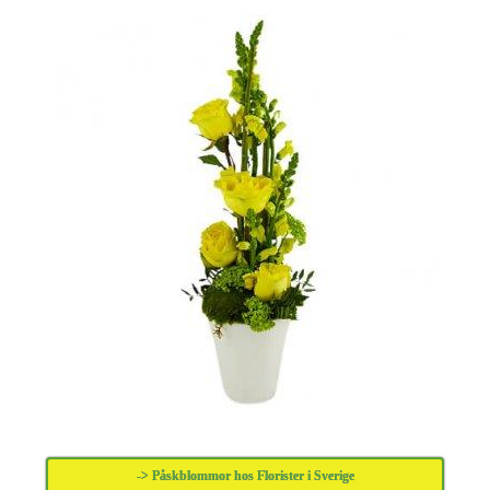
-> Påskblommor hos Florister i Sverige