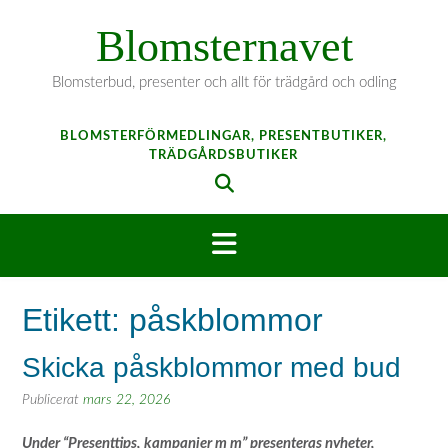
Hoppa
Blomsternavet
till
innehåll
Blomsterbud, presenter och allt för trädgård och odling
BLOMSTERFÖRMEDLINGAR, PRESENTBUTIKER,
TRÄDGÅRDSBUTIKER
Etikett:
påskblommor
Skicka påskblommor med bud
Publicerat
mars 22, 2026
Under “Presenttips, kampanjer m m” presenteras nyheter,