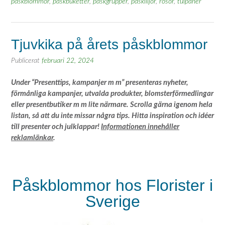
påskblommor
,
påskbuketter
,
påskgrupper
,
påskliljor
,
rosor
,
tulpaner
Tjuvkika på årets påskblommor
Publicerat
februari 22, 2024
Under “Presenttips, kampanjer m m” presenteras nyheter,
förmånliga kampanjer, utvalda produkter, blomsterförmedlingar
eller presentbutiker m m lite närmare. Scrolla gärna igenom hela
listan, så att du inte missar några tips. Hitta inspiration och idéer
till presenter och julklappar!
Informationen innehåller
reklamlänkar
.
Påskblommor hos Florister i
Sverige