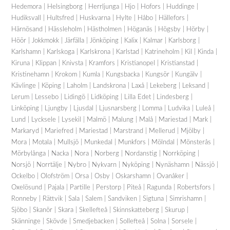
Hedemora | Helsingborg | Herrljunga | Hjo | Hofors | Huddinge |
Hudiksvall | Hultsfred | Huskvarna | Hylte | Håbo | Hällefors |
Härnösand | Hässleholm | Hästholmen | Höganäs | Högsby | Hörby |
Höör | Jokkmokk | Järfälla | Jönköping | Kalix | Kalmar | Karlsborg |
Karlshamn | Karlskoga | Karlskrona | Karlstad | Katrineholm | Kil | Kinda |
Kiruna | Klippan | Knivsta | Kramfors | Kristianopel | Kristianstad |
Kristinehamn | Krokom | Kumla | Kungsbacka | Kungsör | Kungälv |
Kävlinge | Köping | Laholm | Landskrona | Laxå | Lekeberg | Leksand |
Lerum | Lessebo | Lidingö | Lidköping | Lilla Edet | Lindesberg |
Linköping | Ljungby | Ljusdal | Ljusnarsberg | Lomma | Ludvika | Luleå |
Lund | Lycksele | Lysekil | Malmö | Malung | Malå | Mariestad | Mark |
Markaryd | Mariefred | Mariestad | Marstrand | Mellerud | Mjölby |
Mora | Motala | Mullsjö | Munkedal | Munkfors | Mölndal | Mönsterås |
Mörbylånga | Nacka | Nora | Norberg | Nordanstig | Norrköping |
Norsjö | Norrtälje | Nybro | Nykvarn | Nyköping | Nynäshamn | Nässjö |
Ockelbo | Olofström | Orsa | Osby | Oskarshamn | Ovanåker |
Oxelösund | Pajala | Partille | Perstorp | Piteå | Ragunda | Robertsfors |
Ronneby | Rättvik | Sala | Salem | Sandviken | Sigtuna | Simrishamn |
Sjöbo | Skanör | Skara | Skellefteå | Skinnskatteberg | Skurup |
Skänninge | Skövde | Smedjebacken | Sollefteå | Solna | Sorsele |