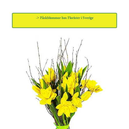
-> Påskblommor hos Florister i Sverige