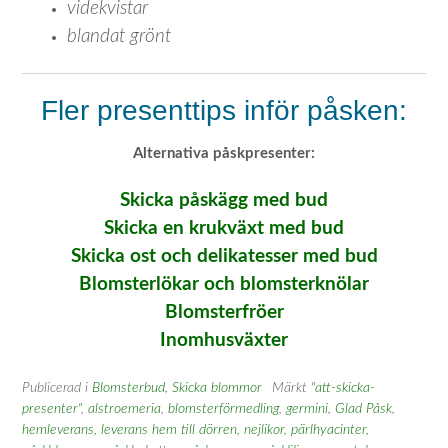
videkvistar
blandat grönt
Fler presenttips inför påsken:
Alternativa påskpresenter:
Skicka påskägg med bud
Skicka en krukväxt med bud
Skicka ost och delikatesser med bud
Blomsterlökar och blomsterknölar
Blomsterfröer
Inomhusväxter
Publicerad i
Blomsterbud
,
Skicka blommor
Märkt
"att-skicka-
presenter"
,
alstroemeria
,
blomsterförmedling
,
germini
,
Glad Påsk
,
hemleverans
,
leverans hem till dörren
,
nejlikor
,
pärlhyacinter
,