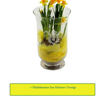
-> Påskblommor hos Florister i Sverige