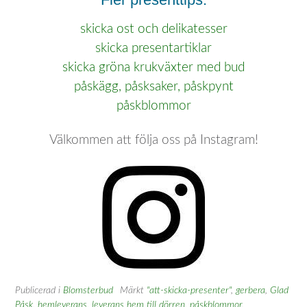
skicka ost och delikatesser
skicka presentartiklar
skicka gröna krukväxter med bud
påskägg, påsksaker, påskpynt
påskblommor
Välkommen att följa oss på Instagram!
Publicerad i
Blomsterbud
Märkt
"att-skicka-presenter"
,
gerbera
,
Glad
Påsk
,
hemleverans
,
leverans hem till dörren
,
påskblommor
,