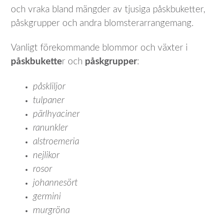
och vraka bland mängder av tjusiga påskbuketter,
påskgrupper och andra blomsterarrangemang.
Vanligt förekommande blommor och växter i
påskbukette
r och
påskgrupper
:
påskliljor
tulpaner
pärlhyaciner
ranunkler
alstroemeria
nejlikor
rosor
johannesört
germini
murgröna