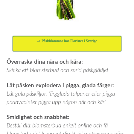
-> Påskblommor hos Florister i Sverige
Överraska dina nära och kära:
Skicka ett blomsterbud och sprid påskglädje!
Låt påsken explodera i pigga, glada färger:
Låt gula påskliljor, färgglada tulpaner eller pigga
pärlhyacinter pigga upp någon när och kär!
Smidighet och snabbhet:
Beställ ditt blomsterbud enkelt online och få