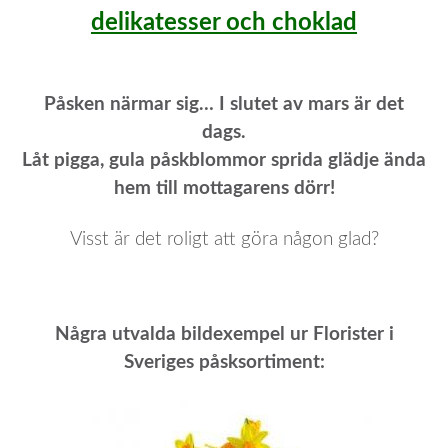
delikatesser och choklad
Påsken närmar sig… I slutet av mars är det
dags.
Låt pigga, gula påskblommor sprida glädje ända
hem till mottagarens dörr!
Visst är det roligt att göra någon glad?
Några utvalda bildexempel ur Florister i
Sveriges påsksortiment: