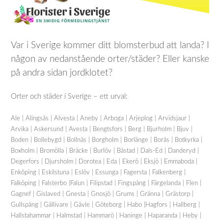
Var i Sverige kommer ditt blomsterbud att landa? I
någon av nedanstående orter/städer? Eller kanske
på andra sidan jordklotet?
Orter och städer i Sverige – ett urval:
Ale | Alingsås | Alvesta | Aneby | Arboga | Arjeplog | Arvidsjaur |
Arvika | Askersund | Avesta | Bengtsfors | Berg | Bjurholm | Bjuv |
Boden | Bollebygd | Bollnäs | Borgholm | Borlänge | Borås | Botkyrka |
Boxholm | Bromölla | Bräcke | Burlöv | Båstad | Dals-Ed | Danderyd |
Degerfors | Djursholm | Dorotea | Eda | Ekerö | Eksjö | Emmaboda |
Enköping | Eskilstuna | Eslöv | Essunga | Fagersta | Falkenberg |
Falköping | Falsterbo |Falun | Filipstad | Fingspång | Färgelanda | Flen |
Gagnef | Gislaved | Gnesta | Gnosjö | Grums | Gränna | Grästorp |
Gullspång | Gällivare | Gävle | Göteborg | Habo |Hagfors | Hallberg |
Hallstahammar | Halmstad | Hammarö | Haninge | Haparanda | Heby |