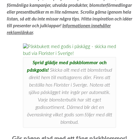
förmånliga kampanjer, utvalda produkter, blomsterförmedlingar
eller presentbutiker m m lite närmare. Scrolla gärna igenom hela
listan, så att du inte missar några tips. Hitta inspiration och idéer
till presenter och julklappar!
Informationen innehåller
reklamlänkar
.
Sprid glädje med påskblommor och
påskgodis!
Skicka allt med ett blomsterbud
direkt hem till mottagarens dörr. Finns att
beställa hos Florister i Sverige. Notera att
själva påskägget inte ingår per automatik.
Varje blomsterbutik har sitt eget
godissortiment. Därmed blir det en
överraskning vilket godis som följer med ditt
blombud.
Gör någon glad med ett fång påskblommor!