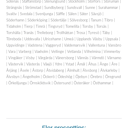
Sotenäs | Staffanstorp | Stenungsund | Stockholm | Storfors | Storuman |
Strängnäs | Strömstad | Sundbyberg | Sundsvall | Sunne | Surahammar |
Svalöv | Svedala | Svenljunga | Säffle | Sälen | Säter | Sävsjö |
Söderhamn | Söderköping | Södertälje | Sölvesborg | Tanum | Tibro |
Tidaholm | Tierp | Timrå | Tingsryd | Tomelilla | Torsby | Torsås |
Torshälla | Tranås | Trelleborg | Trollhättan | Trosa | Tyresö | Täby |
Töreboda | Uddevalla | Ulricehamn | Umeå | Upplands Väsby | Uppsala |
Uppvidinge | Vadstena | Vaggeryd | Valdemarsvik | Vallentuna | Vansbro
| Vara | Varberg | Vaxholm | Vellinge | Vetlanda | Vilhelmina | Vimmerby
| Vingåker | Visby | Vårgårda | Vänersborg | Vännäs | Värmdö | Värnamo
| Västervik | Västerås | Växjö | Ydre | Ystad | Åmål | Åhus | Ånge | Åre |
Årjäng | Åsele | Åstorp | Åtvidaberg | Älmhult | Älvsborg | Älvkarleby |
Älvsbyn | Ängelholm | Öckerö | Ödeshög | Öjebyn | Örebro | Öregrund
| Örkelljunga | Örnsköldsvik | Östersund | Österåker | Östhammar |
Fler presenttips: